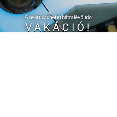
A nyári szünetig hátralévő idő:
VAKÁCIÓ!