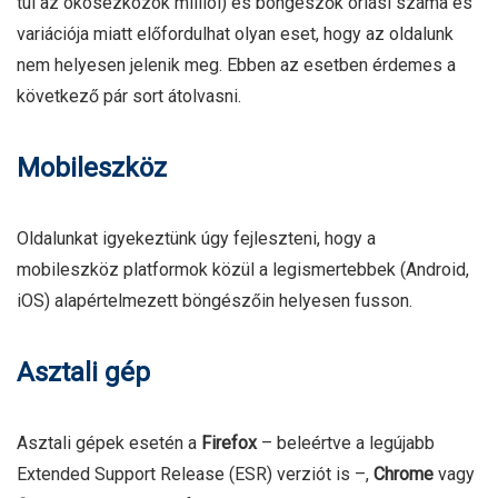
túl az okosezközök milliói) és böngészők óriási száma és
variációja miatt előfordulhat olyan eset, hogy az oldalunk
nem helyesen jelenik meg. Ebben az esetben érdemes a
következő pár sort átolvasni.
Mobileszköz
Oldalunkat igyekeztünk úgy fejleszteni, hogy a
mobileszköz platformok közül a legismertebbek (Android,
iOS) alapértelmezett böngészőin helyesen fusson.
Asztali gép
Asztali gépek esetén a
Firefox
– beleértve a legújabb
Extended Support Release (ESR) verziót is –,
Chrome
vagy