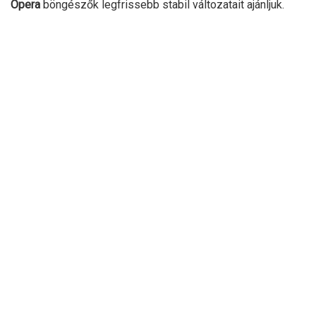
Opera
böngészők legfrissebb stabil változatait ajánljuk.
A nyári szünetig hátralévő idő:
VAKÁCIÓ!