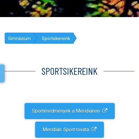
Gimnázium
Sportsikereink
SPORTSIKEREINK
Sporteredmények a Meridiánon
Meridián
Sport
rovata