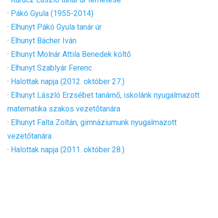
·
Pákó Gyula (1955-2014)
·
Elhunyt Pákó Gyula tanár úr
·
Elhunyt Bächer Iván
·
Elhunyt Molnár Attila Benedek költő
·
Elhunyt Szablyár Ferenc
·
Halottak napja (2012. október 27.)
·
Elhunyt László Erzsébet tanárnő, iskolánk nyugalmazott
matematika szakos vezetőtanára
·
Elhunyt Falta Zoltán, gimnáziumunk nyugalmazott
vezetőtanára
·
Halottak napja (2011. október 28.)
·
Elhunyt Szabó László, iskolánk nyugalmazott vezetőtanára
·
Halottak napja (2010. október 29.)
·
Elhunyt Klima László
·
Halottak napja (2009. november 2.)
·
Elhunyt Dr. Gyapay Gábor