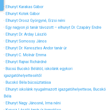
·
Elhunyt Karakas Gábor
·
Elhunyt Kotek Gábor
·
Elhunyt Orosz Györgyné, Erzsi néni
·
Egy nagyon jó tanár távozott – elhunyt Dr. Czapáry Endre
·
Elhunyt Dr. Arday László
·
Elhunyt Somossy János
·
Elhunyt Dr. Keresztes Andor tanár úr
·
Elhunyt C. Molnár Emma
·
Elhunyt Rajnai Richárdné
·
Búcsú Bucskó Bélától, iskolánk egykori
igazgatóhelyettesétől
·
Bucskó Béla búcsúztatása
·
Elhunyt iskolánk nyugalmazott igazgatóhelyettese, Bucskó
Béla
·
Elhunyt Nagy Jánosné, Irma néni
·
Kurucz László tanár úr temetése