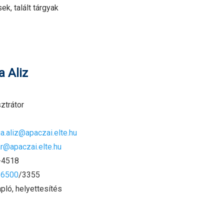
k, talált tárgyak
a Aliz
ztrátor
a.aliz@apaczai.elte.hu
ar@apaczai.elte.hu
4518
-6500
/3355
ló, helyettesítés