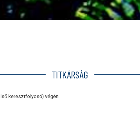
TITKÁRSÁG
(első keresztfolyosó) végén