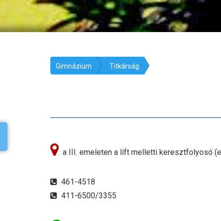
Gimnázium
Titkárság
a III. emeleten a lift melletti keresztfolyosó 
461-4518
411-6500/3355