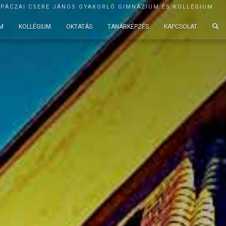
APÁCZAI CSERE JÁNOS GYAKORLÓ GIMNÁZIUM ÉS KOLLÉGIUM
M
KOLLÉGIUM
OKTATÁS
TANÁRKÉPZÉS
KAPCSOLAT