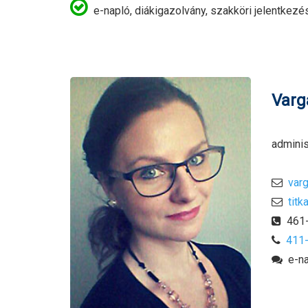
e-napló, diákigazolvány, szakköri jelentkezése
Varg
adminis
varg
titk
461-
411
e-nap