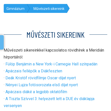
Gimnázium
Művészeti sikereink
MŰVÉSZETI SIKEREINK
Művészeti sikereinkkel kapcsolatos rövidhírek a Meridián
hírportálról:
·
Fülöp Benjámin a New York-i Carnegie Hall színpadán
·
Apáczais fellépők a Diákfeszten
·
Deák Kristóf rövidfilmje Oscar-díjat nyert
·
Nényei Lujza fotósorozata első díjat nyert
·
Apáczais diáké a legjobb oktatófilm
·
A Tiszta Szívvel 3. helye­zett lett a DUE év diáklapja
versenyen