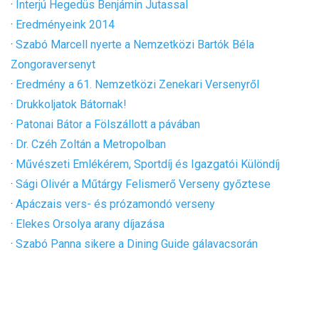
·
Interjú Hegedüs Benjámin Jutassal
·
Eredményeink 2014
·
Szabó Marcell nyerte a Nemzetközi Bartók Béla
Zongoraversenyt
·
Eredmény a 61. Nemzetközi Zenekari Versenyről
·
Drukkoljatok Bátornak!
·
Patonai Bátor a Fölszállott a pávában
·
Dr. Czéh Zoltán a Metropolban
·
Művészeti Emlékérem, Sportdíj és Igazgatói Különdíj
·
Sági Olivér a Műtárgy Felismerő Verseny győztese
·
Apáczais vers- és prózamondó verseny
·
Elekes Orsolya arany díjazása
·
Szabó Panna sikere a Dining Guide gálavacsorán