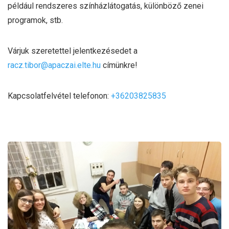
például rendszeres színházlátogatás, különböző zenei
programok, stb.
Várjuk szeretettel jelentkezésedet a
racz.tibor@apaczai.elte.hu
címünkre!
Kapcsolatfelvétel telefonon:
+36203825835