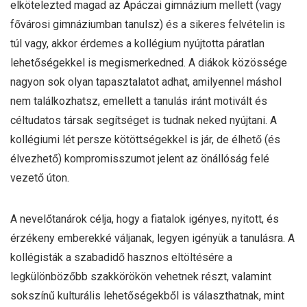
elkötelezted magad az Apáczai gimnázium mellett (vagy
fővárosi gimnáziumban tanulsz) és a sikeres felvételin is
túl vagy, akkor érdemes a kollégium nyújtotta páratlan
lehetőségekkel is megismerkedned. A diákok közössége
nagyon sok olyan tapasztalatot adhat, amilyennel máshol
nem találkozhatsz, emellett a tanulás iránt motivált és
céltudatos társak segítséget is tudnak neked nyújtani. A
kollégiumi lét persze kötöttségekkel is jár, de élhető (és
élvezhető) kompromisszumot jelent az önállóság felé
vezető úton.
A nevelőtanárok célja, hogy a fiatalok igényes, nyitott, és
érzékeny emberekké váljanak, legyen igényük a tanulásra. A
kollégisták a szabadidő hasznos eltöltésére a
legkülönbözőbb szakkörökön vehetnek részt, valamint
sokszínű kulturális lehetőségekből is választhatnak, mint