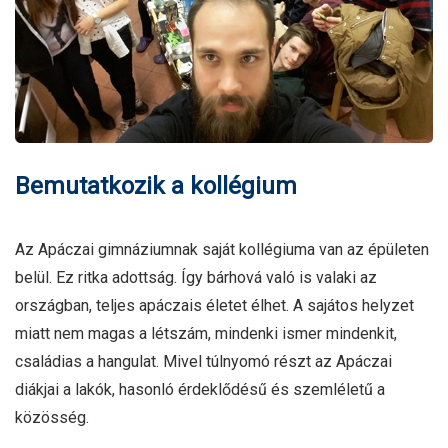
Bemutatko­zik a kollégium
Az Apáczai gimnáziumnak saját kollégiuma van az épületen
belül. Ez ritka adottság. Így bárhová való is valaki az
országban, teljes apáczais életet élhet. A sajátos helyzet
miatt nem magas a létszám, mindenki ismer mindenkit,
családias a hangulat. Mivel túlnyomó részt az Apáczai
diákjai a lakók, hasonló érdeklődésű és szemléletű a
közösség.