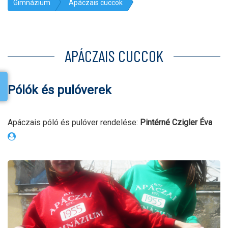
Gimnázium
Apáczais cuccok
APÁCZAIS CUCCOK
Pólók és pulóverek
Apáczais póló és pulóver rendelése:
Pintérné Czigler Éva